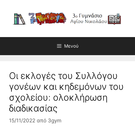
Μετάβαση
σε
περιεχόμενο
Μενού
Οι εκλογές του Συλλόγου
γονέων και κηδεμόνων του
σχολείου: ολοκλήρωση
διαδικασίας
15/11/2022
από
3gym