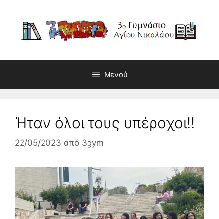
Μετάβαση
σε
περιεχόμενο
Μενού
Ήταν όλοι τους υπέροχοι!!
22/05/2023
από
3gym